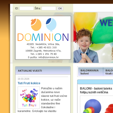
ID:
Šifra:
FUNFOOD products
FUNFOO
19.03.2026
Tuti Fruti kokice
Potražite u našim
BALONI - baloni lateks 
dućanima nove
folija,raznih veličina
slasne tuti fruti voćne
kokice, uz naše
standardno fine
čokoladne i
karamelne. Grickajte na vlastitu