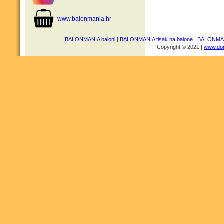
www.balonmania.hr
BALONMANIA baloni
|
BALONMANIA tisak na balone
|
BALONMANI
Copyright © 2021 |
www.dom