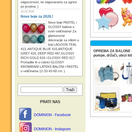
odgovornost, ne odgovaramo za ugrize
po prstima .)
19.02.2026
Nove boje za 2026.!
Nove boje PASTEL i
GLOSSY balona u
svim veličinama! Za
glamurozne
dekoracije sa stilom u
boji LAGOON TEAL
413, ANTIQUE BLUE 415,ANTIQUE
OPREMA ZA BALONE - h
GREY 416, DEEP RED 497,GLOSSY
pumpe, držači, utezi itd
RICH GOLD 616 i GLOSSY RED 617.
Pronađite ih u rubrici GLOSSY
KROMIRANI LATEKS BALONI i PASTEL
u veličinama 12-33-43-60 cm :)
PRATI NAS
DOMINION - Facebook
DOMINION - Instagram