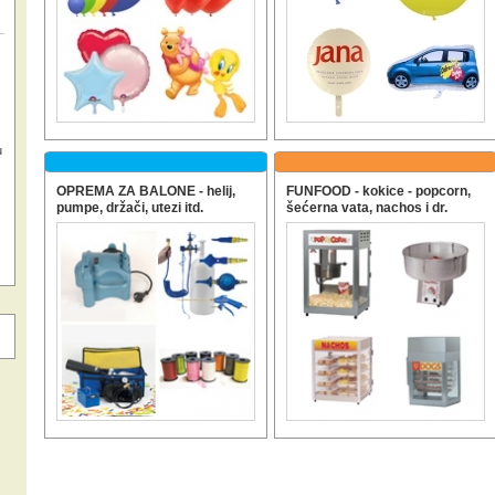
u
OPREMA ZA BALONE - helij,
FUNFOOD - kokice - popcorn,
pumpe, držači, utezi itd.
šećerna vata, nachos i dr.