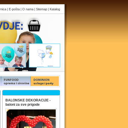
vnica
|
E-pošta
|
O nama
|
Sitemap
|
Katalog
s
FUNFOOD products
FUNFOOD products
BALONSKE DEKORACIJE -
baloni za sve prigode