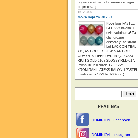
odgovornost, ne odgovaramo za ugrize
po prstima .)
19.02.2026
Nove boje za 2026.!
Nove boje PASTEL i
GLOSSY balona u
svim veličinama! Za
glamurozne
dekoracije sa stilom 
boji LAGOON TEAL
413, ANTIQUE BLUE 415,ANTIQUE
GREY 416, DEEP RED 497,GLOSSY
RICH GOLD 616 i GLOSSY RED 617.
Pronađite ih u rubrici GLOSSY
KROMIRANI LATEKS BALONI i PASTEL
u veličinama 12-33-43-60 cm :)
PRATI NAS
DOMINION - Facebook
DOMINION - Instagram