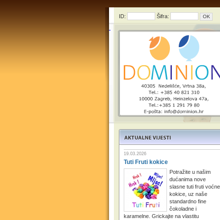
ID:
Šifra:
19.03.2026
Tuti Fruti kokice
Potražite u našim
dućanima nove
slasne tuti fruti voćne
kokice, uz naše
standardno fine
čokoladne i
karamelne. Grickajte na vlastitu