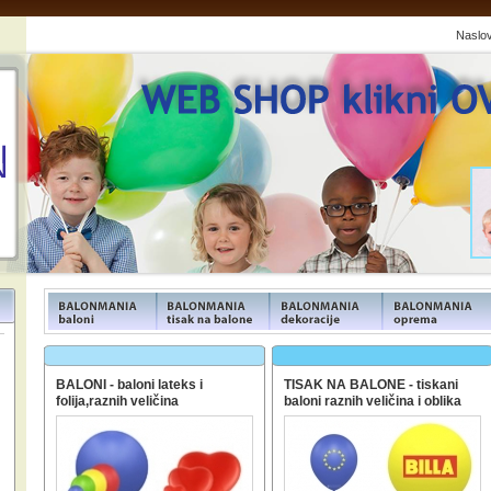
Naslo
FUNFOOD products
FUNFOOD products
FUNFOOD products
FUNFOOD product
BALONI - baloni lateks i
TISAK NA BALONE - tiskani
folija,raznih veličina
baloni raznih veličina i oblika