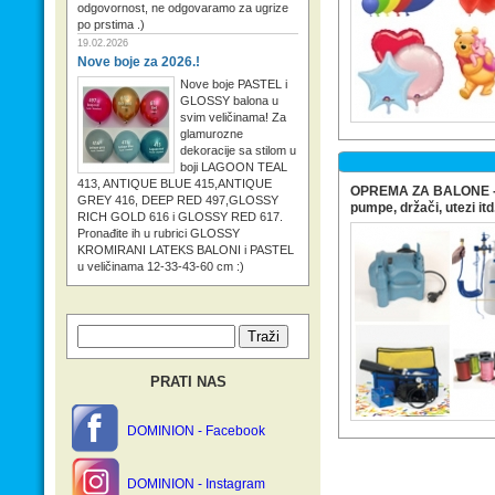
odgovornost, ne odgovaramo za ugrize
po prstima .)
19.02.2026
Nove boje za 2026.!
Nove boje PASTEL i
GLOSSY balona u
svim veličinama! Za
glamurozne
dekoracije sa stilom u
boji LAGOON TEAL
413, ANTIQUE BLUE 415,ANTIQUE
OPREMA ZA BALONE - h
GREY 416, DEEP RED 497,GLOSSY
pumpe, držači, utezi itd
RICH GOLD 616 i GLOSSY RED 617.
Pronađite ih u rubrici GLOSSY
KROMIRANI LATEKS BALONI i PASTEL
u veličinama 12-33-43-60 cm :)
PRATI NAS
DOMINION - Facebook
DOMINION - Instagram