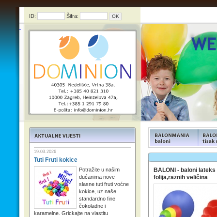
ID:
Šifra:
FUNFOOD products
FUNFOO
19.03.2026
Tuti Fruti kokice
Potražite u našim
BALONI - baloni lateks 
dućanima nove
folija,raznih veličina
slasne tuti fruti voćne
kokice, uz naše
standardno fine
čokoladne i
karamelne. Grickajte na vlastitu