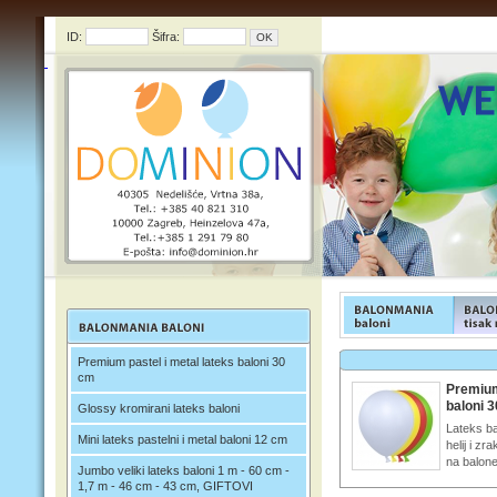
ID:
Šifra:
FUNFOOD products
FUNFOO
Premium pastel i metal lateks baloni 30
cm
Premium
baloni 
Glossy kromirani lateks baloni
Lateks ba
Mini lateks pastelni i metal baloni 12 cm
helij i zr
na balone
Jumbo veliki lateks baloni 1 m - 60 cm -
1,7 m - 46 cm - 43 cm, GIFTOVI