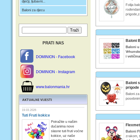
dječji, ljubavni...
Folija ba
rođendan,
Baloni za djecu
prigode,z
Baloni 
PRATI NAS
Baloni u 
Vrhunske
i veliči
DOMINION - Facebook
DOMINION - Instagram
Baloni 
www.balonmania.hr
prigode
Baloni za
posebnim
19.03.2026
Tuti Fruti kokice
Potražite u našim
Flexmeta
dućanima nove
slasne tuti fruti voćne
Baloni F
kokice, uz naše
zrakom, t