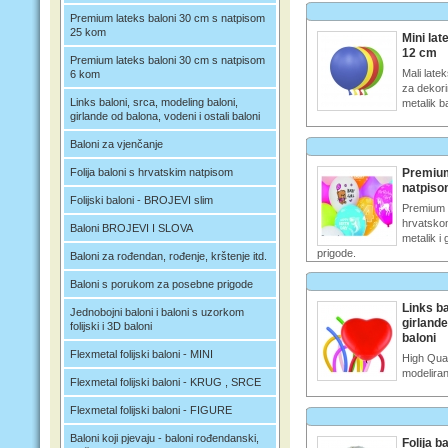
Premium lateks baloni 30 cm s natpisom
25 kom
Mini lat
12 cm
Premium lateks baloni 30 cm s natpisom
Mali late
6 kom
za dekorir
Links baloni, srca, modeling baloni,
metalik b
girlande od balona, vodeni i ostali baloni
Baloni za vjenčanje
Folija baloni s hrvatskim natpisom
Premium
natpiso
Folijski baloni - BROJEVI slim
Premium b
hrvatskom
Baloni BROJEVI I SLOVA
metalik i 
prigode.
Baloni za rođendan, rođenje, krštenje itd.
Baloni s porukom za posebne prigode
Links ba
Jednobojni baloni i baloni s uzorkom
girlande
folijski i 3D baloni
baloni
Flexmetal folijski baloni - MINI
High Qual
modeliran
Flexmetal folijski baloni - KRUG , SRCE
Flexmetal folijski baloni - FIGURE
Baloni koji pjevaju - baloni rođendanski,
Folija b