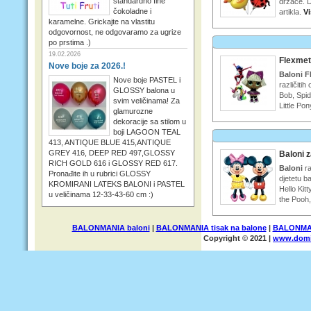
standardno fine
držače. D
čokoladne i
artikla.
V
karamelne. Grickajte na vlastitu
odgovornost, ne odgovaramo za ugrize
po prstima .)
19.02.2026
Flexmeta
Nove boje za 2026.!
Baloni F
Nove boje PASTEL i
različitih
GLOSSY balona u
Bob, Spid
svim veličinama! Za
Little Pon
glamurozne
dekoracije sa stilom u
boji LAGOON TEAL
413, ANTIQUE BLUE 415,ANTIQUE
GREY 416, DEEP RED 497,GLOSSY
Baloni z
RICH GOLD 616 i GLOSSY RED 617.
Baloni
ra
Pronađite ih u rubrici GLOSSY
djetetu b
KROMIRANI LATEKS BALONI i PASTEL
Hello Kit
u veličinama 12-33-43-60 cm :)
the Pooh
BALONMANIA baloni
|
BALONMANIA tisak na balone
|
BALONMAN
Copyright © 2021 |
www.domi