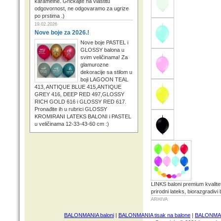
karamelne. Grickajte na vlastitu
odgovornost, ne odgovaramo za ugrize
po prstima .)
19.02.2026
Nove boje za 2026.!
Nove boje PASTEL i
GLOSSY balona u
svim veličinama! Za
glamurozne
dekoracije sa stilom u
boji LAGOON TEAL
413, ANTIQUE BLUE 415,ANTIQUE
GREY 416, DEEP RED 497,GLOSSY
RICH GOLD 616 i GLOSSY RED 617.
Pronađite ih u rubrici GLOSSY
KROMIRANI LATEKS BALONI i PASTEL
u veličinama 12-33-43-60 cm :)
LINKS baloni premium kvalite
prirodni lateks, biorazgradivi 
ARHIVA
BALONMANIA baloni
|
BALONMANIA tisak na balone
|
BALONMANI