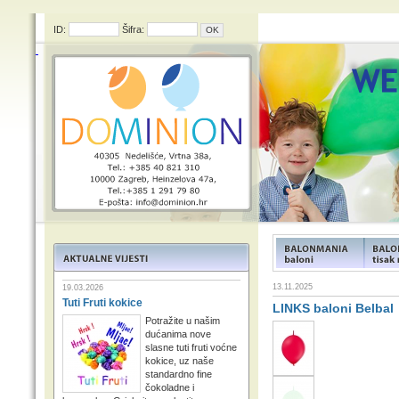
ID:
Šifra:
FUNFOOD products
FUNFOO
13.11.2025
19.03.2026
Tuti Fruti kokice
LINKS baloni Belbal
Potražite u našim
dućanima nove
slasne tuti fruti voćne
kokice, uz naše
standardno fine
čokoladne i