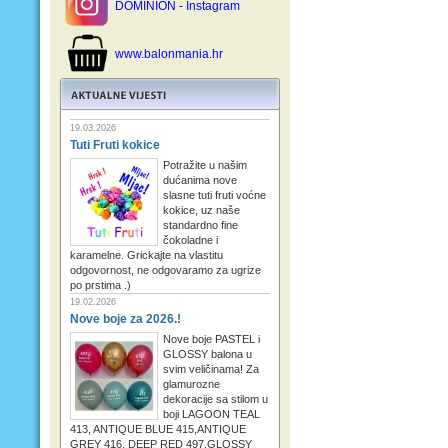
DOMINION - Instagram
www.balonmania.hr
19.03.2026
Tuti Fruti kokice
Potražite u našim
dućanima nove
slasne tuti fruti voćne
kokice, uz naše
standardno fine
čokoladne i
karamelne. Grickajte na vlastitu
odgovornost, ne odgovaramo za ugrize
po prstima .)
19.02.2026
Nove boje za 2026.!
Nove boje PASTEL i
GLOSSY balona u
svim veličinama! Za
glamurozne
dekoracije sa stilom u
boji LAGOON TEAL
413, ANTIQUE BLUE 415,ANTIQUE
GREY 416, DEEP RED 497,GLOSSY