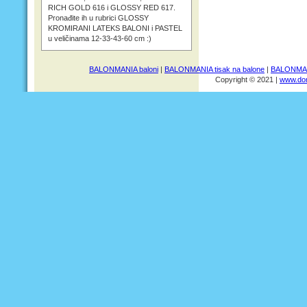
RICH GOLD 616 i GLOSSY RED 617.
Pronađite ih u rubrici GLOSSY
KROMIRANI LATEKS BALONI i PASTEL
u veličinama 12-33-43-60 cm :)
BALONMANIA baloni
|
BALONMANIA tisak na balone
|
BALONMANI
Copyright © 2021 |
www.dom