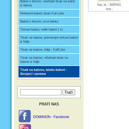
Baloni s tiskom, višebojni tisak na balon
Kat. br. : BSP041
iz latexa
Ime :
Reklamni baloni, tisak-Full color
Baloni s tiskom, srce lateks
Tiskani baloni, veliki baloni 1 m
Tisak na balone, jednobojno tiskani baloni
iz folije
Tisak na balone, folija - FullColor
Tisak na balone, višebojni tisak na
balone iz folije
Tisak na balone, lateks baloni -
Strojevi i oprema
PRATI NAS
DOMINION - Facebook