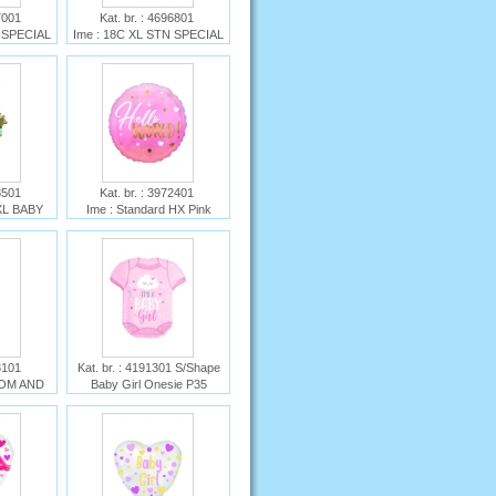
97001
Kat. br. : 4696801
N SPECIAL
Ime : 18C XL STN SPECIAL
GIRL S40
DELIVERY BABY BOY S40
18501
Kat. br. : 3972401
XL BABY
Ime : Standard HX Pink
ERCOLOR
Baby Girl Foil Balloon S40
18101
Kat. br. : 4191301 S/Shape
MOM AND
Baby Girl Onesie P35
FFE P35
Ime : S/Shape Baby Girl
Onesie P35