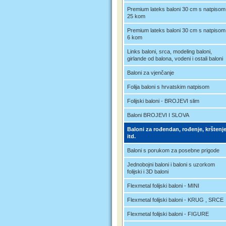
Premium lateks baloni 30 cm s natpisom
25 kom
Premium lateks baloni 30 cm s natpisom
6 kom
Links baloni, srca, modeling baloni,
girlande od balona, vodeni i ostali baloni
Baloni za vjenčanje
Folija baloni s hrvatskim natpisom
Folijski baloni - BROJEVI slim
Baloni BROJEVI I SLOVA
Baloni za rođendan, rođenje, krštenj
itd.
Baloni s porukom za posebne prigode
Jednobojni baloni i baloni s uzorkom
folijski i 3D baloni
Flexmetal folijski baloni - MINI
Flexmetal folijski baloni - KRUG , SRCE
Flexmetal folijski baloni - FIGURE