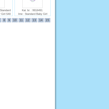
 Standard
Kat. br. : 9916491
 Girl S40
Ime : Standard Baby Girl
 Flamingo
Heart Foil C40
7
8
9
10
11
12
13
14
15
S40