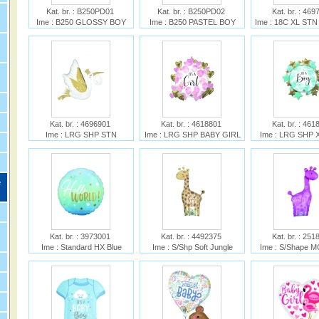
Kat. br. : B250PD01
Kat. br. : B250PD02
Kat. br. : 46
Ime : B250 GLOSSY BOY
Ime : B250 PASTEL BOY
Ime : 18C XL ST
OR GIRL
OR GIRL
DELIVERY BABY 
Kat. br. : 4696901
Kat. br. : 4618801
Kat. br. : 46
Ime : LRG SHP STN
Ime : LRG SHP BABY GIRL
Ime : LRG SHP 
SPECIAL DELIVERY BABY
PINK P35
BOY BLUE WAT
P35
P35
e
Kat. br. : 3973001
Kat. br. : 4492375
Kat. br. : 25
Ime : Standard HX Blue
Ime : S/Shp Soft Jungle
Ime : S/Shape 
Baby Boy Foil Balloon S40
Baby Foil P35
BABY PINK GIRA