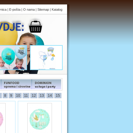
vnica
|
E-pošta
|
O nama
|
Sitemap
|
Katalog
s
FUNFOOD products
FUNFOOD products
7
8
9
10
11
12
13
14
15