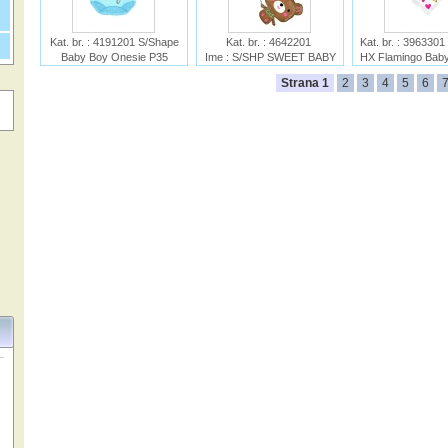
Kat. br. : 4191201 S/Shape
Kat. br. : 4642201
Kat. br. : 3963301
Baby Boy Onesie P35
Ime : S/SHP SWEET BABY
HX Flamingo Baby
Ime : S/Shape Baby Boy
SHAPES HELLO BABY P35
Ime : Standard HX
Strana 1
2
3
4
5
6
Onesie P35
Baby Girl 