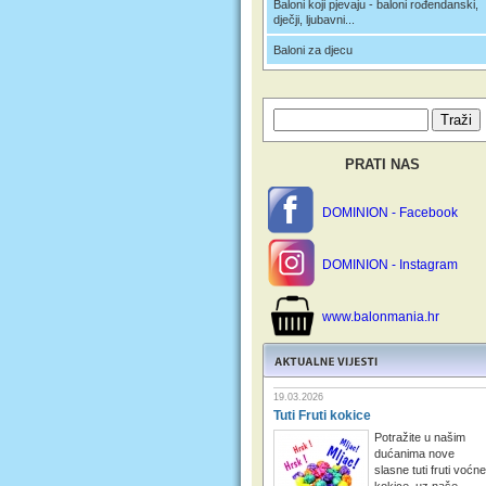
Baloni koji pjevaju - baloni rođendanski,
dječji, ljubavni...
Baloni za djecu
PRATI NAS
DOMINION - Facebook
DOMINION - Instagram
www.balonmania.hr
19.03.2026
Tuti Fruti kokice
Potražite u našim
dućanima nove
slasne tuti fruti voćne
kokice, uz naše