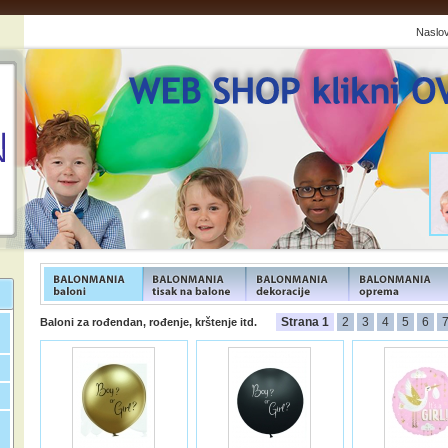
Naslo
FUNFOOD products
FUNFOOD products
FUNFOOD products
FUNFOOD product
Strana 1
2
3
4
5
6
Baloni za rođendan, rođenje, krštenje itd.