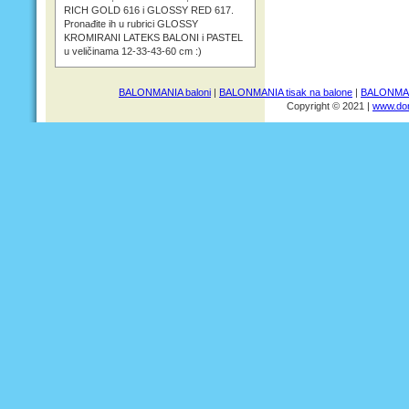
RICH GOLD 616 i GLOSSY RED 617.
Pronađite ih u rubrici GLOSSY
KROMIRANI LATEKS BALONI i PASTEL
u veličinama 12-33-43-60 cm :)
BALONMANIA baloni
|
BALONMANIA tisak na balone
|
BALONMANI
Copyright © 2021 |
www.dom