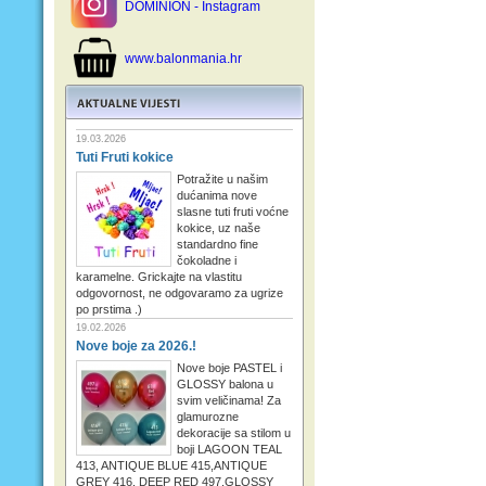
DOMINION - Instagram
www.balonmania.hr
19.03.2026
Tuti Fruti kokice
Potražite u našim
dućanima nove
slasne tuti fruti voćne
kokice, uz naše
standardno fine
čokoladne i
karamelne. Grickajte na vlastitu
odgovornost, ne odgovaramo za ugrize
po prstima .)
19.02.2026
Nove boje za 2026.!
Nove boje PASTEL i
GLOSSY balona u
svim veličinama! Za
glamurozne
dekoracije sa stilom u
boji LAGOON TEAL
413, ANTIQUE BLUE 415,ANTIQUE
GREY 416, DEEP RED 497,GLOSSY