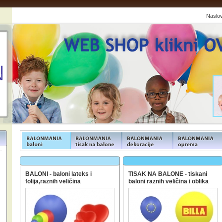
Naslo
FUNFOOD products
FUNFOOD products
FUNFOOD products
FUNFOOD product
BALONI - baloni lateks i
TISAK NA BALONE - tiskani
folija,raznih veličina
baloni raznih veličina i oblika