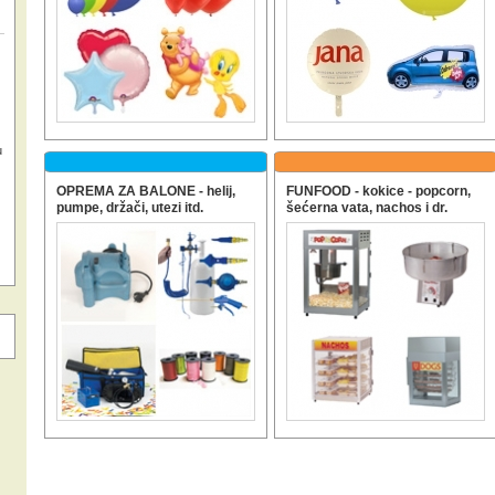
u
OPREMA ZA BALONE - helij,
FUNFOOD - kokice - popcorn,
pumpe, držači, utezi itd.
šećerna vata, nachos i dr.