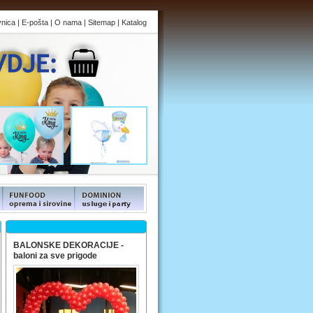
vnica
|
E-pošta
|
O nama
|
Sitemap
|
Katalog
s
FUNFOOD products
FUNFOOD products
BALONSKE DEKORACIJE -
baloni za sve prigode