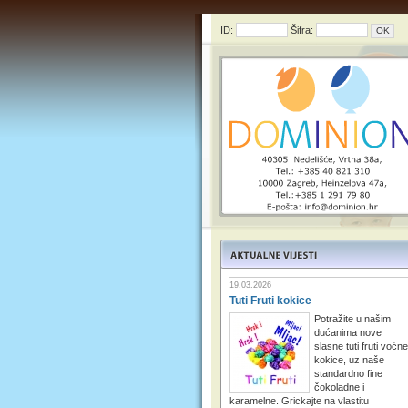
ID:
Šifra:
19.03.2026
Tuti Fruti kokice
Potražite u našim
dućanima nove
slasne tuti fruti voćne
kokice, uz naše
standardno fine
čokoladne i
karamelne. Grickajte na vlastitu