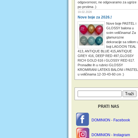
odgovornost, ne odgovaramo za ugrize
po prstima .)
19.02.2026
Nove boje za 2026.!
Nove boje PASTEL i
GLOSSY balona u
svim veličinama! Za
glamurozne
dekoracije sa stilom 
boji LAGOON TEAL
413, ANTIQUE BLUE 415,ANTIQUE
GREY 416, DEEP RED 497,GLOSSY
RICH GOLD 616 i GLOSSY RED 617.
Pronađite ih u rubrici GLOSSY
KROMIRANI LATEKS BALONI i PASTEL
u veličinama 12-33-43-60 cm :)
PRATI NAS
DOMINION - Facebook
DOMINION - Instagram