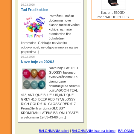
19.03.2026
Tuti Fruti kokice
Kat. br. : 5300EX
Potražite u našim
Ime : NACHO CHEESE
dućanima nove
DISPENSER
slasne tuti fruti voćne
kokice, uz naše
standardno fine
čokoladne i
karamelne. Grickajte na vlastitu
odgovornost, ne odgovaramo za ugrize
po prstima .)
19.02.2026
Nove boje za 2026.!
Nove boje PASTEL i
GLOSSY balona u
svim veličinama! Za
glamurozne
dekoracije sa stilom u
boji LAGOON TEAL
413, ANTIQUE BLUE 415,ANTIQUE
GREY 416, DEEP RED 497,GLOSSY
RICH GOLD 616 i GLOSSY RED 617.
Pronađite ih u rubrici GLOSSY
KROMIRANI LATEKS BALONI i PASTEL
u veličinama 12-33-43-60 cm :)
BALONMANIA baloni
|
BALONMANIA tisak na balone
|
BALONMANI