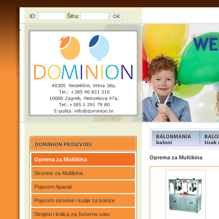
ID:
Šifra:
FUNFOOD products
FUNFOO
Oprema za Multikina
Oprema za Multikina
Sirovine za Multikina
Popcorn Aparati
Popcorn sirovine i kutije za kokice
Strojevi i kolica za šećernu vatu