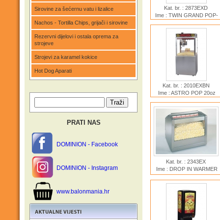
Kat. br. : 2873EXD
Sirovine za šećernu vatu i lizalice
Ime : TWIN GRAND POP-
Nachos - Tortilla Chips, grijači i sirovine
O-GOLD 32oz
Rezervni dijelovi i ostala oprema za
strojeve
Strojevi za karamel kokice
Hot Dog Aparati
Kat. br. : 2010EXBN
Ime : ASTRO POP 20oz
Neon
PRATI NAS
DOMINION - Facebook
Kat. br. : 2343EX
DOMINION - Instagram
Ime : DROP IN WARMER
30
www.balonmania.hr