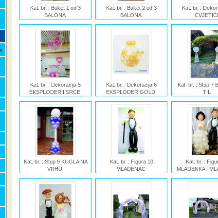
Kat. br. : Buket 1 od 3
Kat. br. : Buket 2 od 3
Kat. br. : Dekor
BALONA
BALONA
CVJETIĆ
Ime : Buket od 3 BALONA
Ime : Buket od 3 BALONA
Ime : Dekoracija
i
Kat. br. : Dekoracija 5
Kat. br. : Dekoracija 6
Kat. br. : Stup 7
EKSPLODER I SRCE
EKSPLODER GOLD
TIL
Ime : Dekoracija
Ime : Dekoracija
Ime : Stup BALO
EKSPLODER I SRCE
EKSPLODER GOLD
Kat. br. : Stup 9 KUGLA NA
Kat. br. : Figura 10
Kat. br. : Figu
VRHU
MLADENAC
MLADENKA I M
Ime : Stup KUGLA NA
Ime : Figura MLADENAC
VELIKI
VRHU
Ime : Figura ML
MLADENAC V