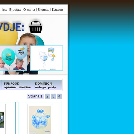
vnica
|
E-pošta
|
O nama
|
Sitemap
|
Katalog
s
FUNFOOD products
FUNFOOD products
Strana 1
2
3
4