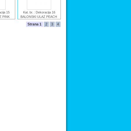
acija 15
Kat. br. : Dekoracija 16
Z PINK
BALONSKI ULAZ PEACH
 BALONSKI
Ime : Dekoracija BALONSKI
Strana 1
2
3
4
K
ULAZ PEACH