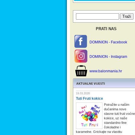
PRATI NAS
DOMINION - Facebook
DOMINION - Instagram
www.balonmania.hr
19.03.2026
Tuti Fruti kokice
Potražite u našim
dućanima nove
slasne tuti fruti voćne
kokice, uz naše
standardno fine
čokoladne i
karamelne. Grickajte na vlastitu