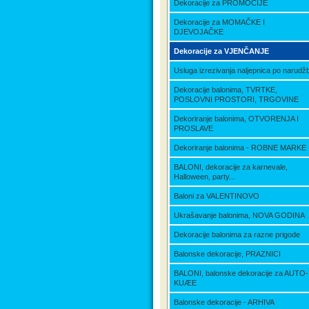
Dekoracije za PROMOCIJE
Dekoracije za MOMAČKE I
DJEVOJAČKE
Dekoracije za VJENČANJE
Usluga izrezivanja naljepnica po narudžb
Dekoracije balonima, TVRTKE,
POSLOVNI PROSTORI, TRGOVINE
Dekoriranje balonima, OTVORENJA I
PROSLAVE
Dekoriranje balonima - ROBNE MARKE
BALONI, dekoracije za karnevale,
Halloween, party...
Baloni za VALENTINOVO
Ukrašavanje balonima, NOVA GODINA
Dekoracije balonima za razne prigode
Balonske dekoracije, PRAZNICI
BALONI, balonske dekoracije za AUTO-
KUÆE
Balonske dekoracije - ARHIVA