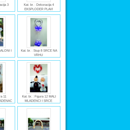
acija 3
Kat. br. : Dekoracija 4
I
EKSPLODER PLAVI
 CVJETIĆI
Ime : Dekoracija
EKSPLODER PLAVI
 BALONI I
Kat. br. : Stup 8 SRCE NA
VRHU
NI I TIL
Ime : Stup SRCE NA VRHU
ra 11
Kat. br. : Figura 12 MALI
LADENAC
MLADENCI I SRCE
Ime : Figura MALI
ADENKA I
MLADENCI I SRCE
ELIKI