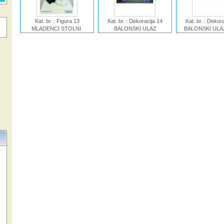
Kat. br. : Figura 13
Kat. br. : Dekoracija 14
Kat. br. : Dekor
MLADENCI STOLNI
BALONSKI ULAZ
BALONSKI ULA
Ime : Figura MLADENCI
LAVENDER
Ime : Dekoracija
STOLNI
Ime : Dekoracija BALONSKI
ULAZ PIN
ULAZ LAVENDER