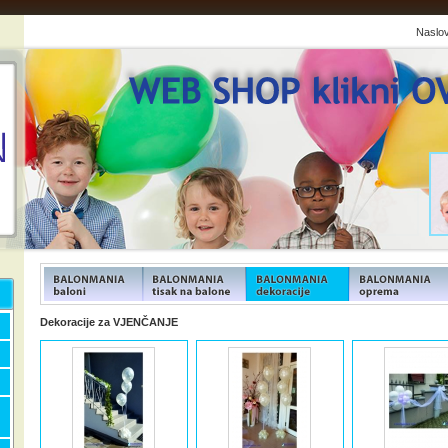
Naslo
FUNFOOD products
FUNFOOD products
FUNFOOD products
FUNFOOD product
Dekoracije za VJENČANJE